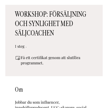
WORKSHOP: FÖRSÄLJNING
OCH SYNLIGHET MED
SÄLJCOACHEN
steg
1 steg
1
Få ett certifikat genom att slutföra
programmet.
Om
Jobbar du som influencer,
innehållsproducent, UGC-skapare, social