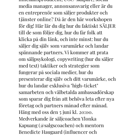
media manager, annonsansvarig eller är du
en entreprenör som säljer produkter och
tjänster online? Då är den här workshopen
för dig! Här lär du dig hur du faktiskt SÄLJER
till de som följer dig, hur du får folk att
klicka på din länk, och inte minst: hur du
säljer dig själv som varumärke och landar
spännande partners. Vi kommer att prata
om säljpsykologi, copywriting (hur du säljer
med text) taktiker och strategier som
fungerar på sociala medier, hur du
presenterar dig själv och ditt varumärke, och
hur du landar exklusiva "high-ticket"
samarbeten och välbetalda ambassadörskap
som sparar dig från att behöva leta efter nya
företag och partners månad efter månad.
Häng med oss den 5 juni kl. 20:00.
Medverkande är säljcoachen Ylonka
Kapuang (@salgscoachen) och mentorn
Benedicte Haugaard (influencer och