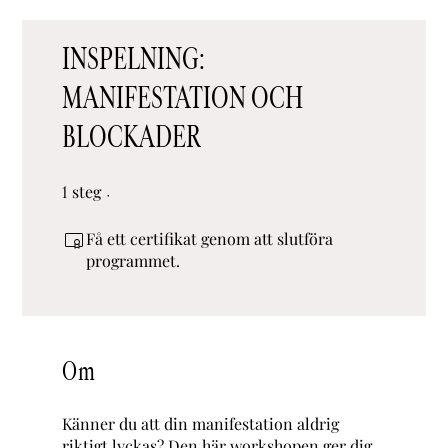
INSPELNING:
MANIFESTATION OCH
BLOCKADER
steg
1 steg
1
Få ett certifikat genom att slutföra
programmet.
Om
Känner du att din manifestation aldrig
riktigt lyckas? Den här workshopen ger dig