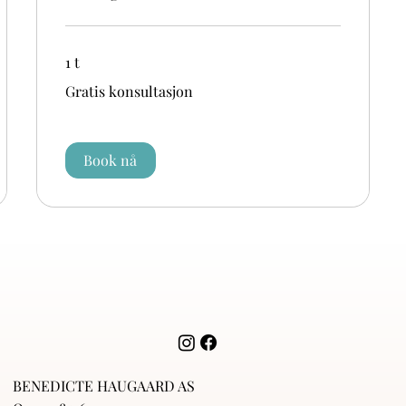
1 t
Gratis
Gratis konsultasjon
konsultasjon
Book nå
BENEDICTE HAUGAARD AS