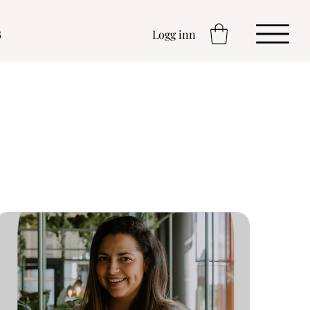
s
Logg inn