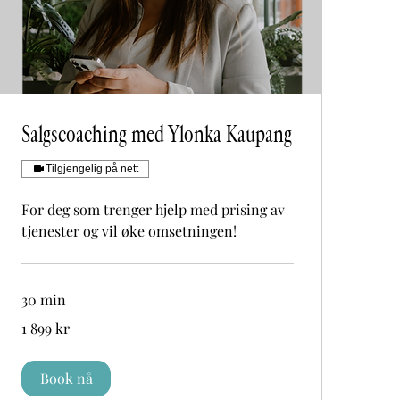
Salgscoaching med Ylonka Kaupang
Tilgjengelig på nett
For deg som trenger hjelp med prising av
tjenester og vil øke omsetningen!
30 min
1 899
1 899 kr
norske
kroner
Book nå