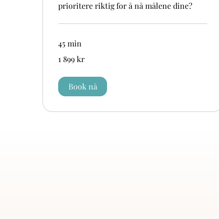
prioritere riktig for å nå målene dine?
45 min
1 899
1 899 kr
norske
kroner
Book nå