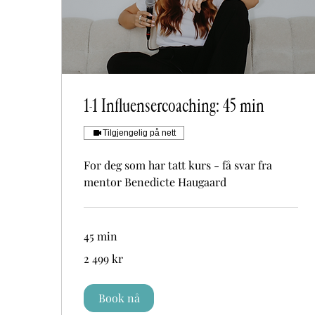
1-1 Influensercoaching: 45 min
Tilgjengelig på nett
For deg som har tatt kurs - få svar fra
mentor Benedicte Haugaard
45 min
2 499
2 499 kr
norske
kroner
Book nå