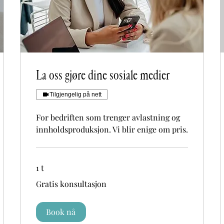
La oss gjøre dine sosiale medier
Tilgjengelig på nett
For bedriften som trenger avlastning og
innholdsproduksjon. Vi blir enige om pris.
1 t
Gratis
Gratis konsultasjon
konsultasjon
Book nå