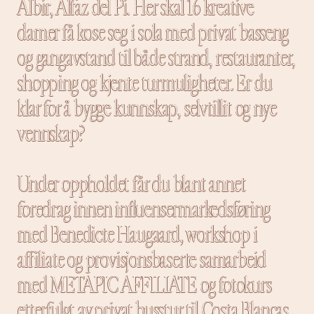
Albir, Alfaz del Pi. Her skal 16 kreative
damer få kose seg i sola med privat basseng
og gangavstand til både strand, restauranter,
shopping og kjente turmuligheter. Er du
klar for å bygge kunnskap, selvtillit og nye
vennskap?
Under oppholdet får du blant annet
foredrag innen influensermarkedsføring
med Benedicte Haugaard, workshop i
affiliate og provisjonsbaserte samarbeid
med METAPIC AFFILIATE og fotokurs
etterfulgt av privat busstur til Costa Blancas