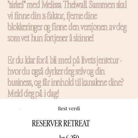
"sirkel" med Melissa Thelwall. Sammen skal
vi finne din x-faktor, fjerne dine
blokkeringer og finne den versjonen av deg
som vet hun fortjener å skinne!
Er du klar for å bli med på livets jentetur -
hvor du også dyrker deg selv og din
business, og får innhold til kanalene dine?
Meld deg på i dag!
Best verdi
RESERVER RETREAT
6 250 kr