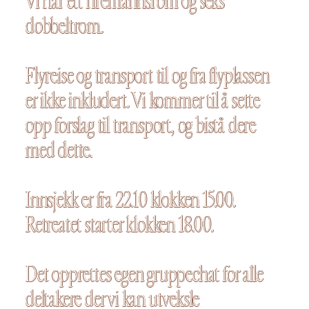
Vi har ett firemannsrom og seks
dobbeltrom.
Flyreise og transport til og fra flyplassen
er ikke inkludert. Vi kommer til å sette
opp forslag til transport, og bistå dere
med dette.
Innsjekk er fra 22.10 klokken 15.00.
Retreatet starter klokken 18.00.
Det opprettes egen gruppechat for alle
deltakere der vi kan utveksle