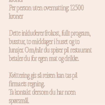
Per person uten overnatting: 12.500
kroner
Dette inkluderer frokost, fullt program,
busstur, to middager i huset og to
lunsjer. Om/når du spiser på restaurant
betaler du for egen mat og drikke.
Kvittering gis så reisen kan tas på
firmaets regning.
Ta kontakt dersom du har noen
spørsmål.