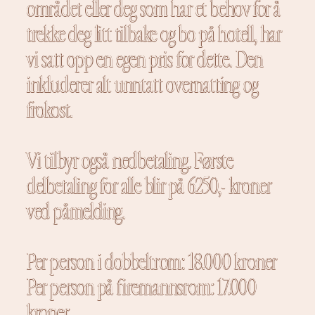
området eller deg som har et behov for å
trekke deg litt tilbake og bo på hotell, har
vi satt opp en egen pris for dette. Den
inkluderer alt unntatt overnatting og
frokost.
Vi tilbyr også nedbetaling. Første
delbetaling for alle blir på 6250,- kroner
ved påmelding.
Per person i dobbeltrom: 18.000 kroner
Per person på firemannsrom: 17.000
kroner