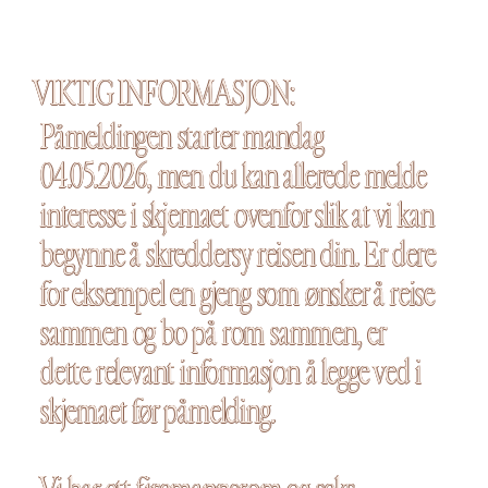
VIKTIG INFORMASJON:
Påmeldingen starter mandag
04.05.2026, men du kan allerede melde
interesse i skjemaet ovenfor slik at vi kan
begynne å skreddersy reisen din. Er dere
for eksempel en gjeng som ønsker å reise
sammen og bo på rom sammen, er
dette relevant informasjon å legge ved i
skjemaet før påmelding.