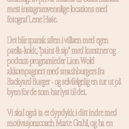
mest instagramvennlige locations med
fotograf Lene Høie.
Det blir spansk aften i villaen med egen
paella-kokk, "paint & sip" med kunstner og
podcast-programleder Linn Wold
akkompagnert med smashburgers fra
Backyard Burger - og selvfølgelig en tur ut på
byen for de som har lyst til det.
Vi skal også ta et dypdykk i ditt indre med
motivasjonscoach Marte Grahl, og ha en