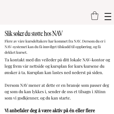
Slik søker du støtte hos NAV
Flere av våre kursdeltakere har kommet fra NAV. Dersom du er i
NAV-systemet kan du få innvilget tilskudd til opplæring, og få
dekket kurset. ​​​
Ta kontakt med din veileder på ditt lokale NAV-kontor og
legg frem vår nettside og kursplan for kurs/kursene du
ønsker å ta. Kursplan kan lastes ned nederst på siden.
Dersom NAV mener at dette er en bransje som passer deg
og som du kan lykkes i, sender de oss et tilsagn i Altinn
som vi godkjenner, og du kan starte.
Vi anbefaler deg å være aktiv på én eller flere