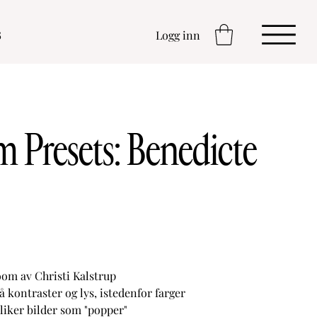
s
Logg inn
 Presets: Benedicte
oom av Christi Kalstrup
 kontraster og lys, istedenfor farger
 liker bilder som "popper"