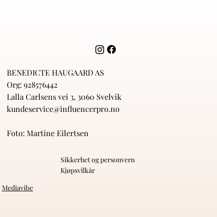
BENEDICTE HAUGAARD AS
Org: 928576442
Lalla Carlsens vei 3, 3060 Svelvik
kundeservice@influencerpro.no
Foto: Martine Eilertsen
Sikkerhet og personvern
Kjøpsvilkår
v
Mediavibe