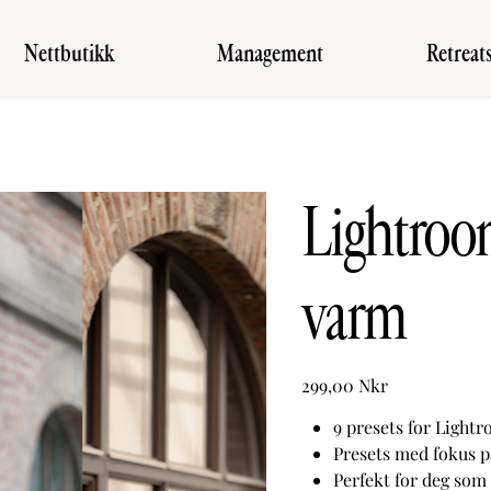
Nettbutikk
Management
Retreat
Lightroom
varm
Pris
299,00 Nkr
9 presets for Lightr
Presets med fokus på
Perfekt for deg som