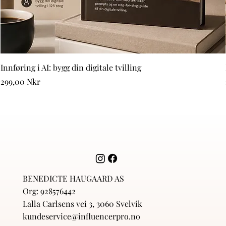
Innføring i AI: bygg din digitale tvilling
Price
299,00 Nkr
BENEDICTE HAUGAARD AS
Org: 928576442
Lalla Carlsens vei 3, 3060 Svelvik
kundeservice@influencerpro.no